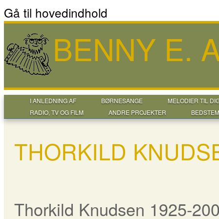
Gå til hovedindhold
BENNY E.
I ANLEDNING AF
BØRNESANGE
MELODIER TIL DI
RADIO, TV OG FILM
ANDRE PROJEKTER
BEDSTEM
THORKILD KNUDS
Thorkild Knudsen 1925-20