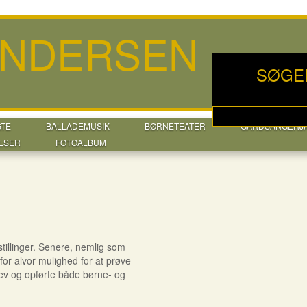
ANDERSEN
SØGE
GTE
BALLADEMUSIK
BØRNETEATER
GÅRDSANGERJ
LSER
FOTOALBUM
tillinger. Senere, nemlig som
or alvor mulighed for at prøve
rev og opførte både børne- og