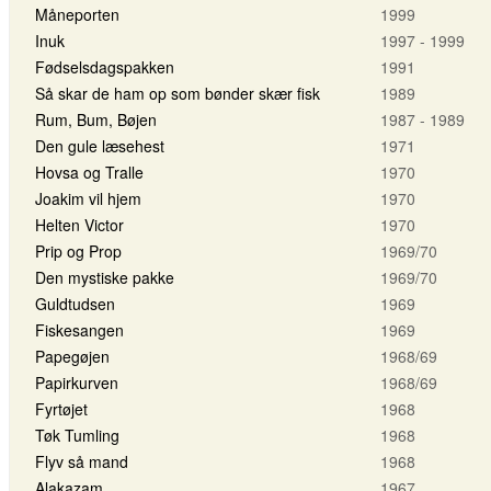
Måneporten
1999
Inuk
1997 - 1999
Fødselsdagspakken
1991
Så skar de ham op som bønder skær fisk
1989
Rum, Bum, Bøjen
1987 - 1989
Den gule læsehest
1971
Hovsa og Tralle
1970
Joakim vil hjem
1970
Helten Victor
1970
Prip og Prop
1969/70
Den mystiske pakke
1969/70
Guldtudsen
1969
Fiskesangen
1969
Papegøjen
1968/69
Papirkurven
1968/69
Fyrtøjet
1968
Tøk Tumling
1968
Flyv så mand
1968
Alakazam
1967