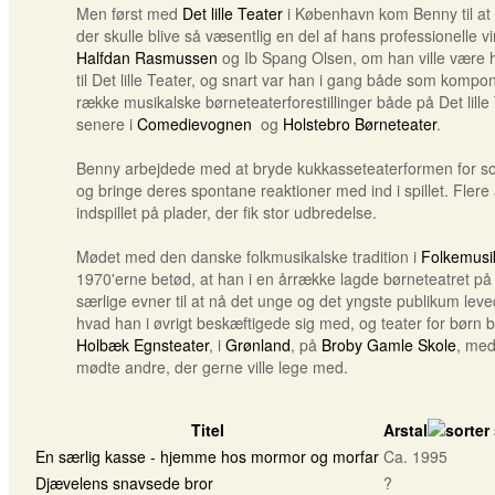
Men først med
Det lille Teater
i København kom Benny til at u
der skulle blive så væsentlig en del af hans professionelle v
Halfdan Rasmussen
og Ib Spang Olsen, om han ville være h
til Det lille Teater, og snart var han i gang både som kompon
række musikalske børneteaterforestillinger både på Det lill
senere i
Comedievognen
og
Holstebro Børneteater
.
Benny arbejdede med at bryde kukkasseteaterformen for so
og bringe deres spontane reaktioner med ind i spillet. Flere 
indspillet på plader, der fik stor udbredelse.
Mødet med den danske folkmusikalske tradition i
Folkemusi
1970'erne betød, at han i en årrække lagde børneteatret på
særlige evner til at nå det unge og det yngste publikum leve
hvad han i øvrigt beskæftigede sig med, og teater for børn ble
Holbæk Egnsteater
, i
Grønland
, på
Broby Gamle Skole
, med
mødte andre, der gerne ville lege med.
Titel
Arstal
En særlig kasse - hjemme hos mormor og morfar
Ca. 1995
Djævelens snavsede bror
?