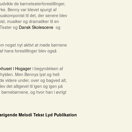
dvikle de børneteaterforestillinger,
irke. Benny var blevet spurgt af
uskomponist til det, der senere blev
ist, musiker og dramatiker til en
e Teater og
Dansk Skolescene
og
m noget nyt aktivt at møde børnene
af hans forestillinger blev også
khuset i Hogager
i begyndelsen af
 hylden. Men Bennys lyst og helt
de videre under, over og bagved alt,
v det alligevel til igen og igen på
 børnebørnene, og hvor han i øvrigt
Melodi
Tekst
Lyd
Publikation