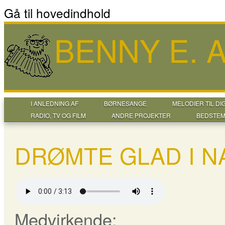
Gå til hovedindhold
BENNY E.
I ANLEDNING AF
BØRNESANGE
MELODIER TIL DI
RADIO, TV OG FILM
ANDRE PROJEKTER
BEDSTEM
DRØMTE GLAD I N
Medvirkende: