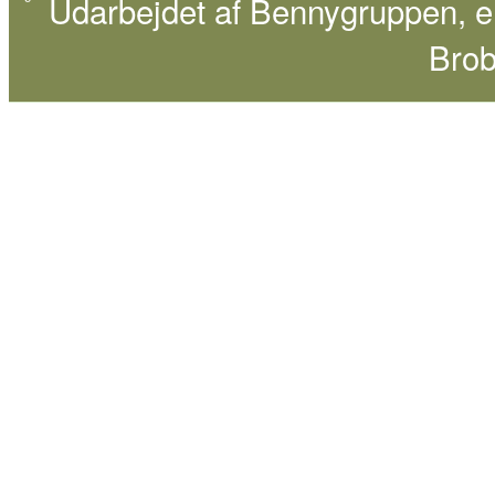
Udarbejdet af
Bennygruppen
, 
Brob