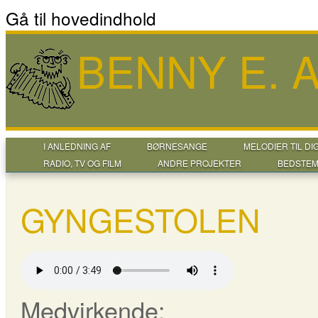
Gå til hovedindhold
BENNY E.
I ANLEDNING AF
BØRNESANGE
MELODIER TIL DI
RADIO, TV OG FILM
ANDRE PROJEKTER
BEDSTEM
GYNGESTOLEN
Medvirkende: