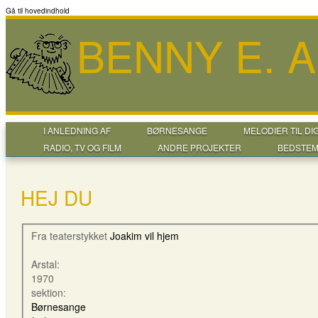
Gå til hovedindhold
BENNY E. 
I ANLEDNING AF
BØRNESANGE
MELODIER TIL DI
RADIO, TV OG FILM
ANDRE PROJEKTER
BEDSTEM
HEJ DU
Fra teaterstykket
Joakim vil hjem
Arstal:
1970
sektion:
Børnesange