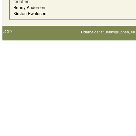
forfatter:
Benny Andersen
Kirsten Ewaldsen
Login
Udarbejdet af
Bennygruppen
, en