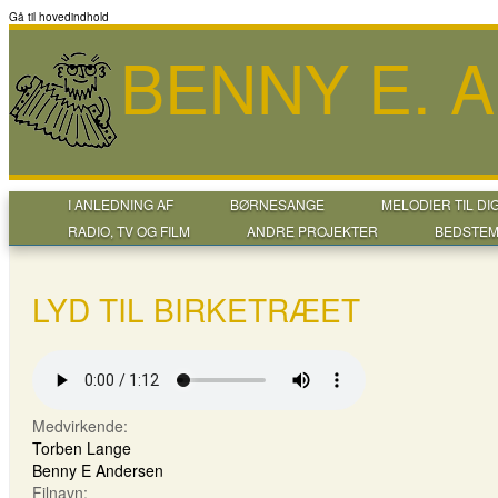
Gå til hovedindhold
BENNY E. 
I ANLEDNING AF
BØRNESANGE
MELODIER TIL DI
RADIO, TV OG FILM
ANDRE PROJEKTER
BEDSTEM
LYD TIL BIRKETRÆET
Medvirkende:
Torben Lange
Benny E Andersen
Filnavn: