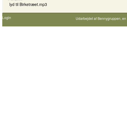
lyd til Birketræet.mp3
Login
Udarbejdet af
Bennygruppen
, en