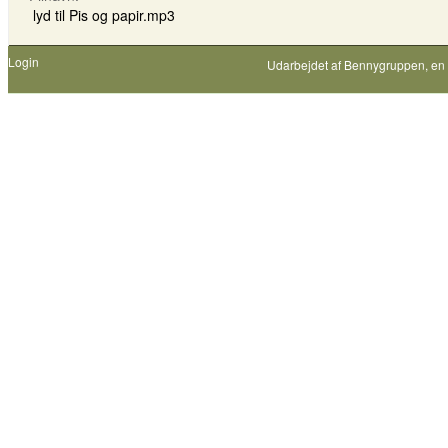
lyd til Pis og papir.mp3
Login
Udarbejdet af
Bennygruppen
, en