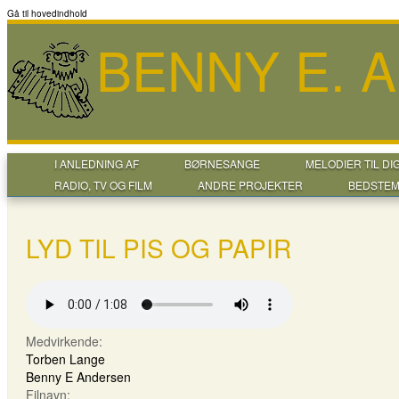
Gå til hovedindhold
BENNY E. 
I ANLEDNING AF
BØRNESANGE
MELODIER TIL DI
RADIO, TV OG FILM
ANDRE PROJEKTER
BEDSTEM
LYD TIL PIS OG PAPIR
Medvirkende:
Torben Lange
Benny E Andersen
Filnavn: