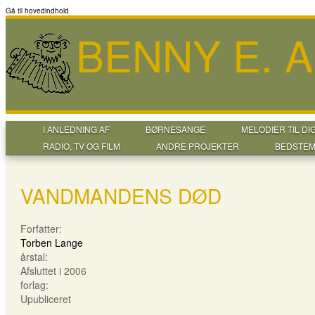
Gå til hovedindhold
BENNY E. 
I ANLEDNING AF
BØRNESANGE
MELODIER TIL DI
RADIO, TV OG FILM
ANDRE PROJEKTER
BEDSTEM
VANDMANDENS DØD
Forfatter:
Torben Lange
årstal:
Afsluttet i 2006
forlag:
Upubliceret