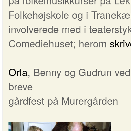
på folkemusikkurser på Lek
Folkehøjskole og i Tranekær
involverede med i teaterst
Comediehuset; herom
skriv
Orla
, Benny og Gudrun ved
breve 
gårdfest på Murergården