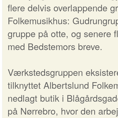
flere delvis overlappende g
Folkemusikhus: Gudrungrup
gruppe på otte, og senere f
med Bedstemors breve.
Værkstedsgruppen eksistere
tilknyttet Albertslund Folkem
nedlagt butik i Blågårdsg
på Nørrebro, hvor den arb