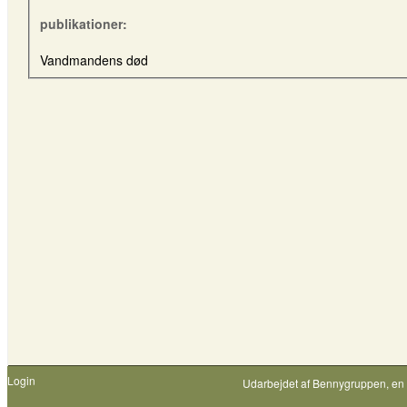
publikationer:
Vandmandens død
Login
Udarbejdet af
Bennygruppen
, en