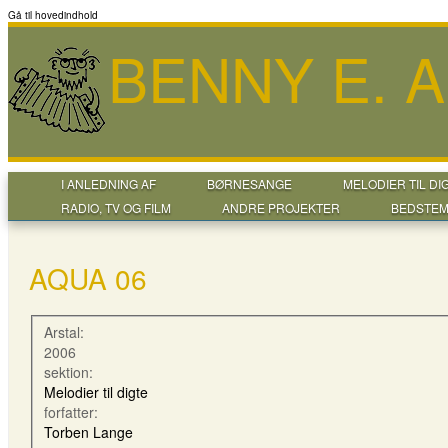
Gå til hovedindhold
BENNY E. 
I ANLEDNING AF
BØRNESANGE
MELODIER TIL DI
RADIO, TV OG FILM
ANDRE PROJEKTER
BEDSTEM
AQUA 06
Arstal:
2006
sektion:
Melodier til digte
forfatter:
Torben Lange