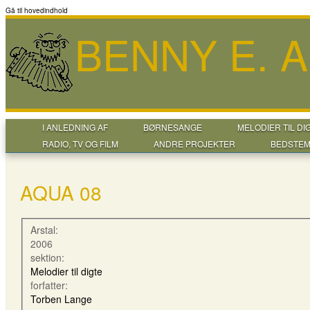
Gå til hovedindhold
BENNY E. 
I ANLEDNING AF
BØRNESANGE
MELODIER TIL DI
RADIO, TV OG FILM
ANDRE PROJEKTER
BEDSTEM
AQUA 08
Arstal:
2006
sektion:
Melodier til digte
forfatter:
Torben Lange