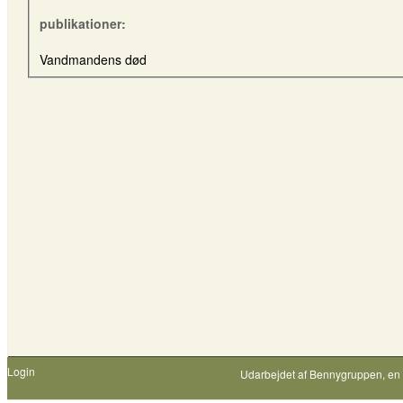
publikationer:
Vandmandens død
Login
Udarbejdet af
Bennygruppen
, en