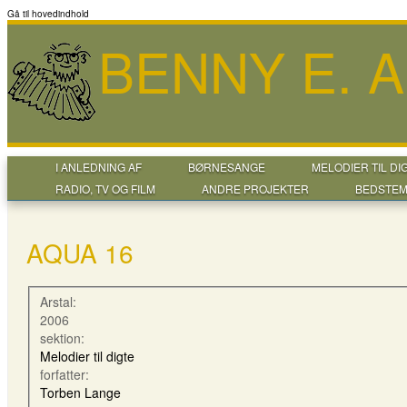
Gå til hovedindhold
BENNY E. 
I ANLEDNING AF
BØRNESANGE
MELODIER TIL DI
RADIO, TV OG FILM
ANDRE PROJEKTER
BEDSTEM
AQUA 16
Arstal:
2006
sektion:
Melodier til digte
forfatter:
Torben Lange