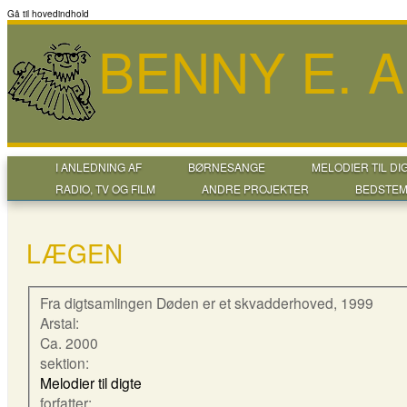
Gå til hovedindhold
BENNY E. 
I ANLEDNING AF
BØRNESANGE
MELODIER TIL DI
RADIO, TV OG FILM
ANDRE PROJEKTER
BEDSTEM
LÆGEN
Fra digtsamlingen Døden er et skvadderhoved, 1999
Arstal:
Ca. 2000
sektion:
Melodier til digte
forfatter: