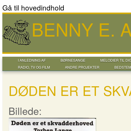
Gå til hovedindhold
BENNY E.
I ANLEDNING AF
BØRNESANGE
MELODIER TIL DI
RADIO, TV OG FILM
ANDRE PROJEKTER
BEDSTEM
DØDEN ER ET SKV
Billede: