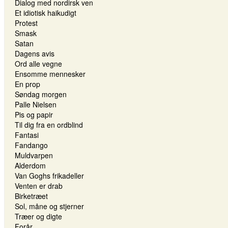
Dialog med nordirsk ven
Et idiotisk haikudigt
Protest
Smask
Satan
Dagens avis
Ord alle vegne
Ensomme mennesker
En prop
Søndag morgen
Palle Nielsen
Pis og papir
Til dig fra en ordblind
Fantasi
Fandango
Muldvarpen
Alderdom
Van Goghs frikadeller
Venten er drab
Birketræet
Sol, måne og stjerner
Træer og digte
Forår