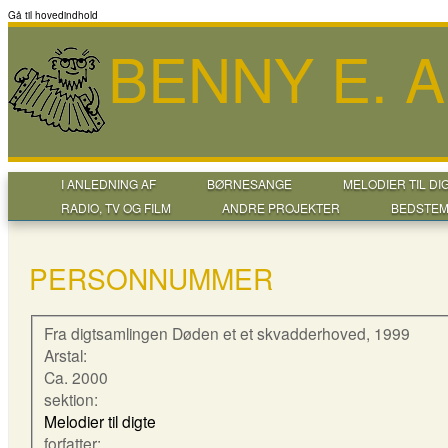
Gå til hovedindhold
BENNY E. 
I ANLEDNING AF
BØRNESANGE
MELODIER TIL DI
RADIO, TV OG FILM
ANDRE PROJEKTER
BEDSTEM
PERSONNUMMER
Fra digtsamlingen Døden et et skvadderhoved, 1999
Arstal:
Ca. 2000
sektion:
Melodier til digte
forfatter: