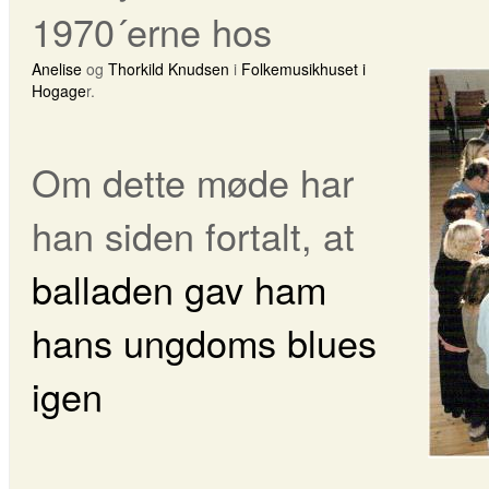
1970´erne hos
Anelise
og
Thorkild Knudsen
i
Folkemusikhuset i
Hogage
r.
Om dette møde har
han siden fortalt, at
balladen gav ham
hans ungdoms blues
igen