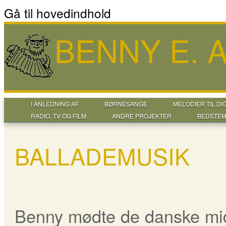
Gå til hovedindhold
BENNY E.
I ANLEDNING AF
BØRNESANGE
MELODIER TIL DI
RADIO, TV OG FILM
ANDRE PROJEKTER
BEDSTEM
BALLADEMUSIK
Benny mødte de danske midd