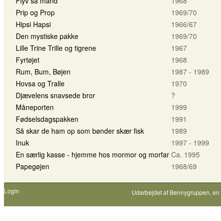
Flyv så mand
1968
Prip og Prop
1969/70
Hipsi Hapsi
1966/67
Den mystiske pakke
1969/70
Lille Trine Trille og tigrene
1967
Fyrtøjet
1968
Rum, Bum, Bøjen
1987 - 1989
Hovsa og Tralle
1970
Djævelens snavsede bror
?
Måneporten
1999
Fødselsdagspakken
1991
Så skar de ham op som bønder skær fisk
1989
Inuk
1997 - 1999
En særlig kasse - hjemme hos mormor og morfar
Ca. 1995
Papegøjen
1968/69
Login
Udarbejdet af
Bennygruppen
, en