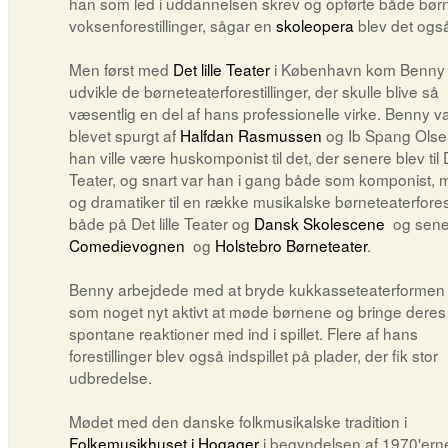
han som led i uddannelsen skrev og opførte både bør
voksenforestillinger, sågar en
skoleopera
blev det også 
Men først med
Det lille Teater
i København kom Benny ti
udvikle de børneteaterforestillinger, der skulle blive så
væsentlig en del af hans professionelle virke. Benny v
blevet spurgt af
Halfdan Rasmussen
og Ib Spang Olse
han ville være huskomponist til det, der senere blev til De
Teater, og snart var han i gang både som komponist, 
og dramatiker til en række musikalske børneteaterforest
både på Det lille Teater og
Dansk Skolescene
og sener
Comedievognen
og
Holstebro Børneteater
.
Benny arbejdede med at bryde kukkasseteaterformen 
som noget nyt aktivt at møde børnene og bringe deres
spontane reaktioner med ind i spillet. Flere af hans
forestillinger blev også indspillet på plader, der fik stor
udbredelse.
Mødet med den danske folkmusikalske tradition i
Folkemusikhuset i Hogager
i begyndelsen af 1970'ern