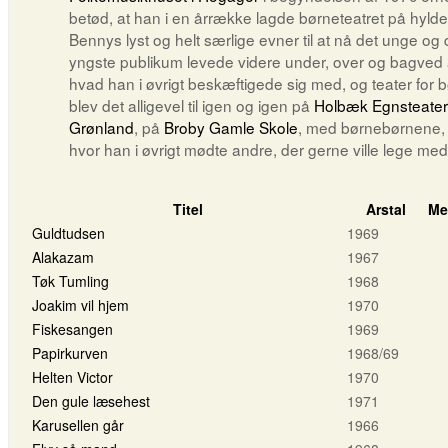
betød, at han i en årrække lagde børneteatret på hyld
Bennys lyst og helt særlige evner til at nå det unge og 
yngste publikum levede videre under, over og bagved a
hvad han i øvrigt beskæftigede sig med, og teater for 
blev det alligevel til igen og igen på
Holbæk Egnsteater
Grønland
, på
Broby Gamle Skole
, med børnebørnene,
hvor han i øvrigt mødte andre, der gerne ville lege med
Titel
Arstal
Me
Guldtudsen
1969
Alakazam
1967
Tøk Tumling
1968
Joakim vil hjem
1970
Fiskesangen
1969
Papirkurven
1968/69
Helten Victor
1970
Den gule læsehest
1971
Karusellen går
1966