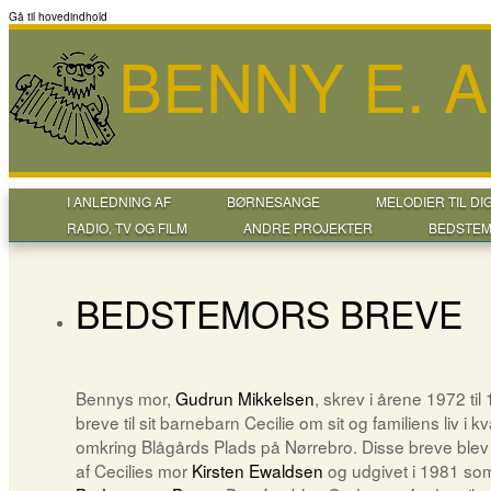
Gå til hovedindhold
BENNY E. 
I ANLEDNING AF
BØRNESANGE
MELODIER TIL DI
RADIO, TV OG FILM
ANDRE PROJEKTER
BEDSTEM
BEDSTEMORS BREVE
Bennys mor,
Gudrun Mikkelsen
, skrev i årene 1972 til
breve til sit barnebarn Cecilie om sit og familiens liv i kv
omkring Blågårds Plads på Nørrebro. Disse breve blev
af Cecilies mor
Kirsten Ewaldsen
og udgivet i 1981 so