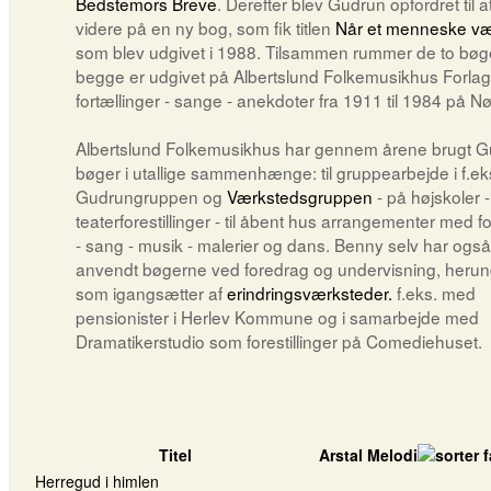
Bedstemors Breve
. Derefter blev Gudrun opfordret til a
videre på en ny bog, som fik titlen
Når et menneske væl
som blev udgivet i 1988. Tilsammen rummer de to bøge
begge er udgivet på Albertslund Folkemusikhus Forlag
fortællinger - sange - anekdoter fra 1911 til 1984 på Nø
Albertslund Folkemusikhus har gennem årene brugt 
bøger i utallige sammenhænge: til gruppearbejde i f.ek
Gudrungruppen og
Værkstedsgruppen
- på højskoler - 
teaterforestillinger - til åbent hus arrangementer med fo
- sang - musik - malerier og dans. Benny selv har også
anvendt bøgerne ved foredrag og undervisning, herun
som igangsætter af
erindringsværksteder.
f.eks. med
pensionister i Herlev Kommune og i samarbejde med
Dramatikerstudio som forestillinger på Comediehuset.
Titel
Arstal
Melodi
Herregud i himlen