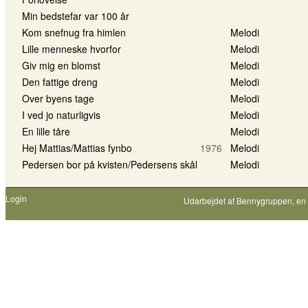
Min bedstefar var 100 år
Kom snefnug fra himlen
Melodi
Lille menneske hvorfor
Melodi
Giv mig en blomst
Melodi
Den fattige dreng
Melodi
Over byens tage
Melodi
I ved jo naturligvis
Melodi
En lille tåre
Melodi
Hej Mattias/Mattias fynbo
1976
Melodi
Pedersen bor på kvisten/Pedersens skål
Melodi
Login
Udarbejdet af
Bennygruppen
, en