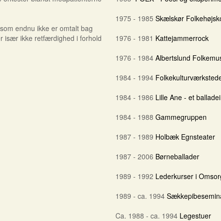
1975 - 1985
Skælskør Folkehøjsk
 som endnu ikke er omtalt bag
især ikke retfærdighed i forhold
1976 - 1981
Kattejammerrock
1976 - 1984
Albertslund Folkemu
1984 - 1994
Folkekulturværksted
1984 - 1986
Lille Ane - et ballad
1984 - 1988
Gammegruppen
1987 - 1989
Holbæk Egnsteater
1987 - 2006
Børneballader
1989 - 1992
Lederkurser i Omsor
1989 - ca. 1994
Sækkepibesemin
Ca. 1988 - ca. 1994
Legestuer