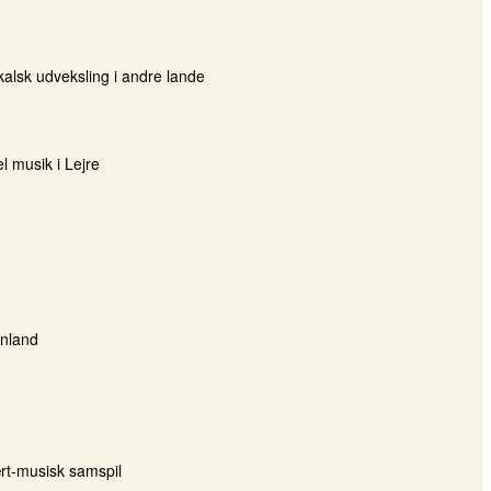
kalsk udveksling i andre lande
 musik i Lejre
ønland
ært-musisk samspil