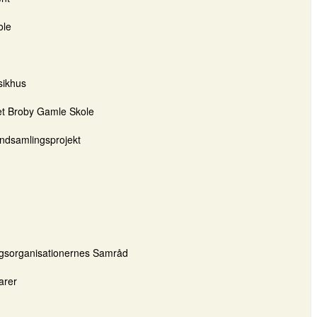
ole
sikhus
et Broby Gamle Skole
eindsamlingsprojekt
gsorganisationernes Samråd
arer