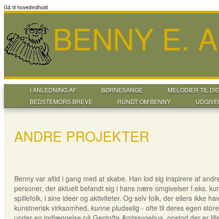
Gå til hovedindhold
BENNY E. 
I ANLEDNING AF
BØRNESANGE
MELODIER TIL DI
BEDSTEMORS BREVE
RUNDT OM BENNY
UDGIVE
ANDRE PROJEKTER
Benny var altid i gang med at skabe. Han lod sig inspirere af and
personer, der aktuelt befandt sig i hans nære omgivelser f.eks. kur
spillefolk, i sine ideer og aktiviteter. Og selv folk, der ellers ikke
kunstnerisk virksomhed,
kunne
pludselig - ofte til deres egen sto
under en indlæggelse på Gentofte Amtssygehus, opstod der er lill