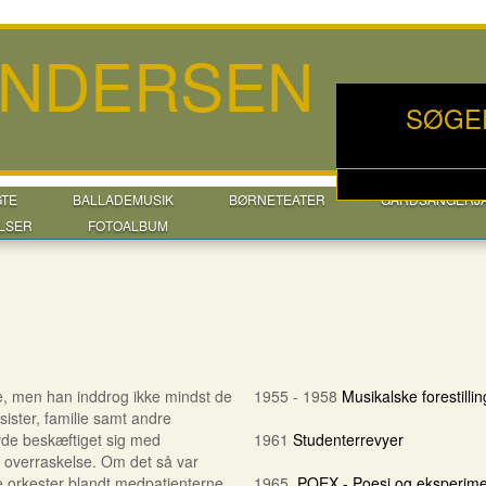
ANDERSEN
SØGE
GTE
BALLADEMUSIK
BØRNETEATER
GÅRDSANGERJ
LSER
FOTOALBUM
re, men han inddrog ikke mindst de
1955 - 1958
Musikalske forestill
sister, familie samt andre
 havde beskæftiget sig med
1961
Studenterrevyer
re overraskelse. Om det så var
e orkester blandt medpatienterne
1965
POEX - Poesi og eksperim