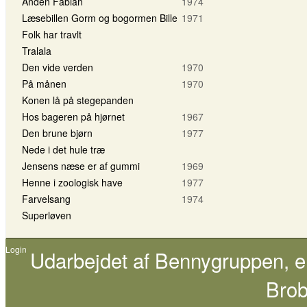
Anden Fabian
1974
Læsebillen Gorm og bogormen Bille
1971
Folk har travlt
Tralala
Den vide verden
1970
På månen
1970
Konen lå på stegepanden
Hos bageren på hjørnet
1967
Den brune bjørn
1977
Nede i det hule træ
Jensens næse er af gummi
1969
Henne i zoologisk have
1977
Farvelsang
1974
Superløven
Login
Udarbejdet af
Bennygruppen
, 
Brob