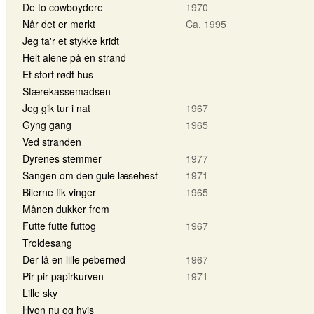
De to cowboydere
1970
Når det er mørkt
Ca. 1995
Jeg ta'r et stykke kridt
Helt alene på en strand
Et stort rødt hus
Stærekassemadsen
Jeg gik tur i nat
1967
Gyng gang
1965
Ved stranden
Dyrenes stemmer
1977
Sangen om den gule læsehest
1971
Bilerne fik vinger
1965
Månen dukker frem
Futte futte futtog
1967
Troldesang
Der lå en lille pebernød
1967
Pir pir papirkurven
1971
Lille sky
Hvon nu og hvis