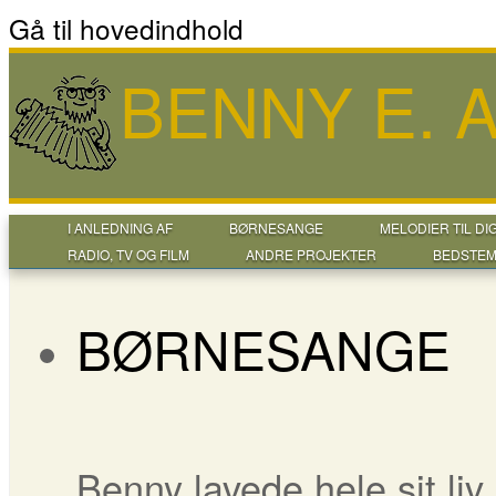
Gå til hovedindhold
BENNY E.
I ANLEDNING AF
BØRNESANGE
MELODIER TIL DI
RADIO, TV OG FILM
ANDRE PROJEKTER
BEDSTEM
BØRNESANGE
Benny lavede hele sit li