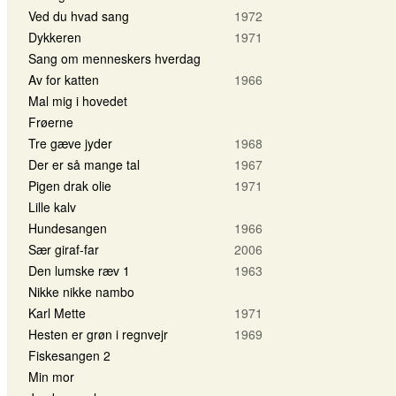
Ved du hvad sang
1972
Dykkeren
1971
Sang om menneskers hverdag
Av for katten
1966
Mal mig i hovedet
Frøerne
Tre gæve jyder
1968
Der er så mange tal
1967
Pigen drak olie
1971
Lille kalv
Hundesangen
1966
Sær giraf-far
2006
Den lumske ræv 1
1963
Nikke nikke nambo
Karl Mette
1971
Hesten er grøn i regnvejr
1969
Fiskesangen 2
Min mor