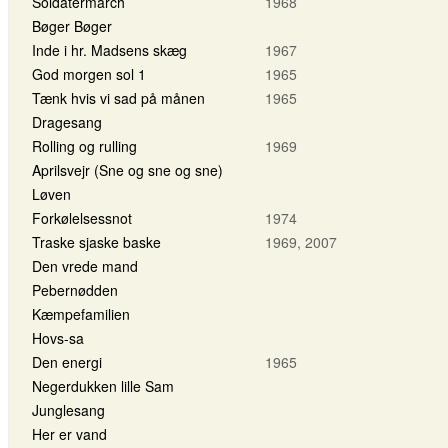
Soldatermarch
1968
Bøger Bøger
Inde i hr. Madsens skæg
1967
God morgen sol 1
1965
Tænk hvis vi sad på månen
1965
Dragesang
Rolling og rulling
1969
Aprilsvejr (Sne og sne og sne)
Løven
Forkølelsessnot
1974
Traske sjaske baske
1969, 2007
Den vrede mand
Pebernødden
Kæmpefamilien
Hovs-sa
Den energi
1965
Negerdukken lille Sam
Junglesang
Her er vand