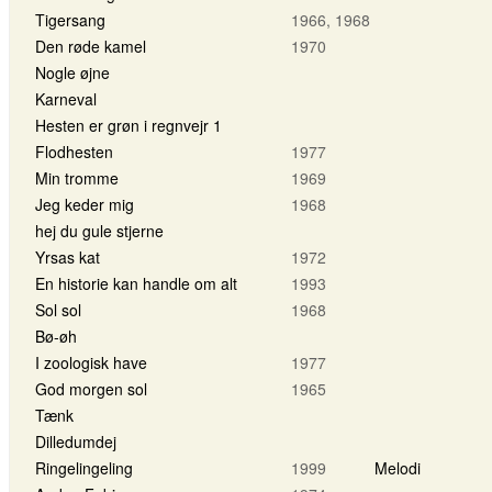
Tigersang
1966, 1968
Den røde kamel
1970
Nogle øjne
Karneval
Hesten er grøn i regnvejr 1
Flodhesten
1977
Min tromme
1969
Jeg keder mig
1968
hej du gule stjerne
Yrsas kat
1972
En historie kan handle om alt
1993
Sol sol
1968
Bø-øh
I zoologisk have
1977
God morgen sol
1965
Tænk
Dilledumdej
Ringelingeling
1999
Melodi