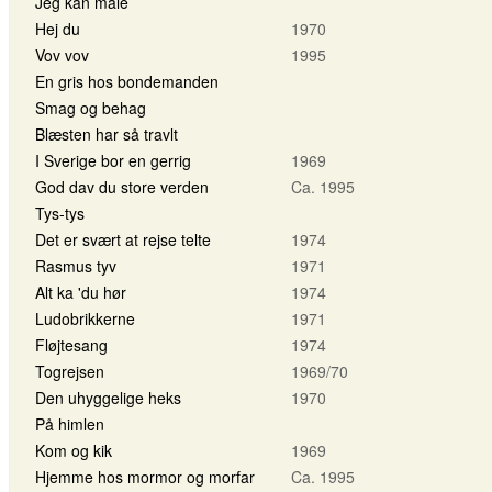
Jeg kan male
Hej du
1970
Vov vov
1995
En gris hos bondemanden
Smag og behag
Blæsten har så travlt
I Sverige bor en gerrig
1969
God dav du store verden
Ca. 1995
Tys-tys
Det er svært at rejse telte
1974
Rasmus tyv
1971
Alt ka 'du hør
1974
Ludobrikkerne
1971
Fløjtesang
1974
Togrejsen
1969/70
Den uhyggelige heks
1970
På himlen
Kom og kik
1969
Hjemme hos mormor og morfar
Ca. 1995