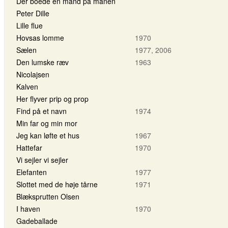
Der boede en mand på månen
Peter Dille
Lille flue
Hovsas lomme
1970
Sælen
1977, 2006
Den lumske ræv
1963
Nicolajsen
Kalven
Her flyver prip og prop
Find på et navn
1974
Min far og min mor
Jeg kan løfte et hus
1967
Hattefar
1970
Vi sejler vi sejler
Elefanten
1977
Slottet med de høje tårne
1971
Blæksprutten Olsen
I haven
1970
Gadeballade