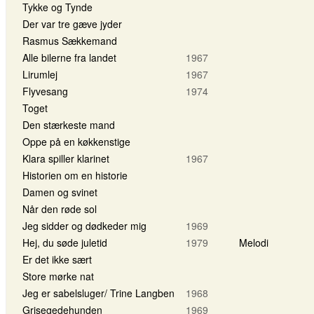
Tykke og Tynde
Der var tre gæve jyder
Rasmus Sækkemand
Alle bilerne fra landet
1967
Lirumlej
1967
Flyvesang
1974
Toget
Den stærkeste mand
Oppe på en køkkenstige
Klara spiller klarinet
1967
Historien om en historie
Damen og svinet
Når den røde sol
Jeg sidder og dødkeder mig
1969
Hej, du søde juletid
1979
Melodi
Er det ikke sært
Store mørke nat
Jeg er sabelsluger/ Trine Langben
1968
Grisegedehunden
1969