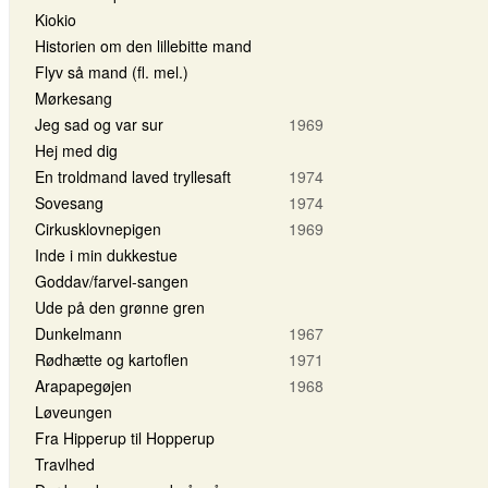
Kiokio
Historien om den lillebitte mand
Flyv så mand (fl. mel.)
Mørkesang
Jeg sad og var sur
1969
Hej med dig
En troldmand laved tryllesaft
1974
Sovesang
1974
Cirkusklovnepigen
1969
Inde i min dukkestue
Goddav/farvel-sangen
Ude på den grønne gren
Dunkelmann
1967
Rødhætte og kartoflen
1971
Arapapegøjen
1968
Løveungen
Fra Hipperup til Hopperup
Travlhed