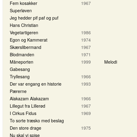
Fem kosakker
1967
Superløven
Jeg hedder pif paf og puf
Hans Christian
Vegetartigeren
1986
Egon og Kammerat
1974
Skærslibermand
1967
Blodmanden
1971
Måneporten
1999
Melodi
Gabesang
Tryllesang
1966
Der var engang en historie
1993
Pærerne
Alakazam Alakazam
1966
Lillegut fra Lillerød
1967
I Cirkus Fidus
1969
To sorte træsko med beslag
Den store drage
1975
Nu skal vi spise