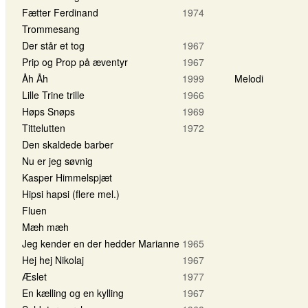
Fætter Ferdinand
1974
Trommesang
Der står et tog
1967
Prip og Prop på æventyr
1967
Åh Åh
1999
Melodi
Lille Trine trille
1966
Høps Snøps
1969
Tittelutten
1972
Den skaldede barber
Nu er jeg søvnig
Kasper Himmelspjæt
Hipsi hapsi (flere mel.)
Fluen
Mæh mæh
Jeg kender en der hedder Marianne
1965
Hej hej Nikolaj
1967
Æslet
1977
En kælling og en kylling
1967