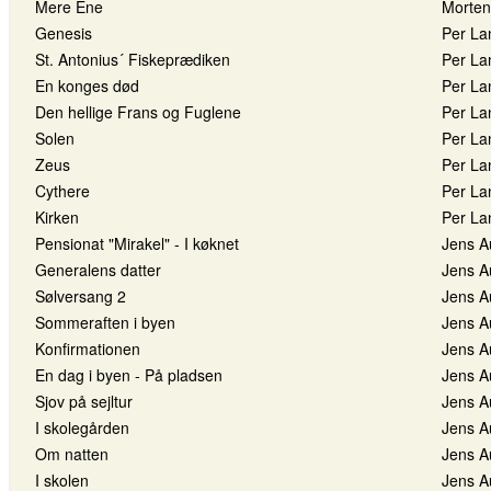
Mere Ene
Morten
Genesis
Per La
St. Antonius´ Fiskeprædiken
Per La
En konges død
Per La
Den hellige Frans og Fuglene
Per La
Solen
Per La
Zeus
Per La
Cythere
Per La
Kirken
Per La
Pensionat "Mirakel" - I køknet
Jens A
Generalens datter
Jens A
Sølversang 2
Jens A
Sommeraften i byen
Jens A
Konfirmationen
Jens A
En dag i byen - På pladsen
Jens A
Sjov på sejltur
Jens A
I skolegården
Jens A
Om natten
Jens A
I skolen
Jens A