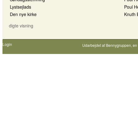
Lystsejlads
Poul H
Den nye kirke
Knuth 
digte visning
Login
Udarbejdet af
Bennygruppen
, en