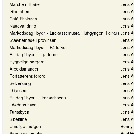
Marche militaire
Jens A
Glad aften
Jens A
Café Ekstasen
Jens A
Nattevandring
Jens A
Markedsdag i byen - Lirekassemusik, I luftgyngen, I cirkus
Jens A
Stævnemøde i provinsen
Jens A
Markedsdag i byen - På torvet
Jens A
En dag i byen - I gaderne
Jens A
Hyggelige borgere
Jens A
Arbejdsmanden
Jens A
Forfatterens forord
Jens A
Sølversang 1
Jens A
Odysseen
Jens A
En dag i byen - I lærkeskoven
Jens A
I dødens have
Jens A
Turistbyen
Jens A
Bibeltime
Jens A
Umulige morgen
Benny 
Søndagsstemning
Poul H