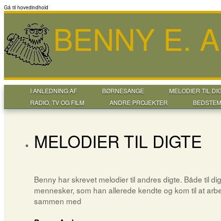
Gå til hovedindhold
BENNY E. 
I ANLEDNING AF
BØRNESANGE
MELODIER TIL DI
RADIO, TV OG FILM
ANDRE PROJEKTER
BEDSTEM
MELODIER TIL DIGTE
Benny har skrevet melodier til andres digte. Både til dig
mennesker, som han allerede kendte og kom til at arb
sammen med