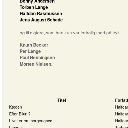
Benny Andersen
Torben Lange
Halfdan Rasmussen
Jens August Schade
og til digtere, som han kun var fortrolig med på tryk.
Knuth Becker
Per Lange
Poul Henningsen
.
Morten Nielsen
Titel
Forfat
Kæden
Halfd
Efter Bikini?
Halfd
Livet er en morgengave
Halfd
Lægen
Torben