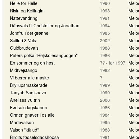
Helle for Helle
1990
Melo
Risin og Kellingin
1993
Melo
Nattevandring
1991
Melo
Dåbsvals til Christoffer og Jonathan
1994
Melo
Jomfru i det grønne
1985
Melo
Spilleri 3 Vals
2002
Melo
Guldbrudevals
1988
Melo
Peters polka "Højskolesangbogen"
1986
Melo
En sommer og en høst
?? - før 1997
Melo
Midtvejstango
1982
Melo
Vi bærer alle maske
?
Melo
Bryllupsmaskerade
1989
Melo
Tanyab Saqisaava
1999
Melo
Anelises 70 trin
2006
Melo
Fødselsdagskanon
1986
Melo
Ormen gnaver i os alle
1984
Melo
Marievalsen
1995
Melo
Valsen "kik ud"
1988
Melo
Birgits fødselsdagshopsa
1981
Melo