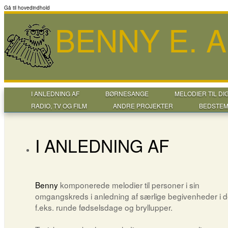
Gå til hovedindhold
BENNY E. 
I ANLEDNING AF
BØRNESANGE
MELODIER TIL DI
RADIO, TV OG FILM
ANDRE PROJEKTER
BEDSTEM
I ANLEDNING AF
Benny
komponerede melodier til personer i sin
omgangskreds i anledning af særlige begivenheder i de
f.eks. runde fødselsdage og bryllupper.