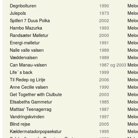
Degnbolturen
1990
Melo
Julepols
1973
Melo
Spilleri 7 Duus Polka
2002
Melo
Hambo Mazurka
1993
Melo
Randsæter Mølletur
2000
Melo
Energi-mølletur
1991
Melo
Nalle valle valsen
1989
Melo
Væddervalsen
1989
Melo
Can Manau-valsen
1987 og 2003
Melo
Life´ s back
1999
Melo
Til Redep og Lirije
2006
Melo
Anne Cecilie valsen
1990
Melo
Get Together with Ciulbute
2003
Melo
Elisabeths Gammetur
1985
Melo
Mattias' Teenagerrag
1987
Melo
Vandringskvinden
1997
Melo
Blind rejse
2005
Melo
Kældermatadorpopsekstur
1995
Melo