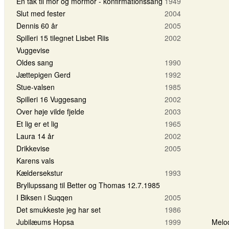
En tak til mor og mormor - konfirmationssang
1949
Slut med fester
2004
Dennis 60 år
2005
Spilleri 15 tilegnet Lisbet Riis
2002
Vuggevise
Oldes sang
1990
Jættepigen Gerd
1992
Stue-valsen
1985
Spilleri 16 Vuggesang
2002
Over høje vilde fjelde
2003
Et lig er et lig
1965
Laura 14 år
2002
Drikkevise
2005
Karens vals
Kældersekstur
1993
Bryllupssang til Better og Thomas 12.7.1985
I Biksen i Suqqen
2005
Det smukkeste jeg har set
1986
Jubilæums Hopsa
1999
Melo