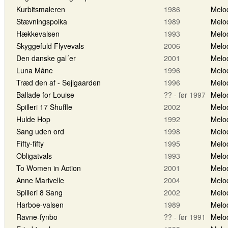
Kurbitsmaleren
1986
Melo
Stævningspolka
1989
Melo
Hækkevalsen
1993
Melo
Skyggefuld Flyvevals
2006
Melo
Den danske gal´er
2001
Melo
Luna Måne
1996
Melo
Træd den af - Sejlgaarden
1996
Melo
Ballade for Louise
?? - før 1997
Melo
Spilleri 17 Shuffle
2002
Melo
Hulde Hop
1992
Melo
Sang uden ord
1998
Melo
Fifty-fifty
1995
Melo
Obligatvals
1993
Melo
To Women in Action
2001
Melo
Anne Marivelle
2004
Melo
Spilleri 8 Sang
2002
Melo
Harboe-valsen
1989
Melo
Ravne-fynbo
?? - før 1991
Melo