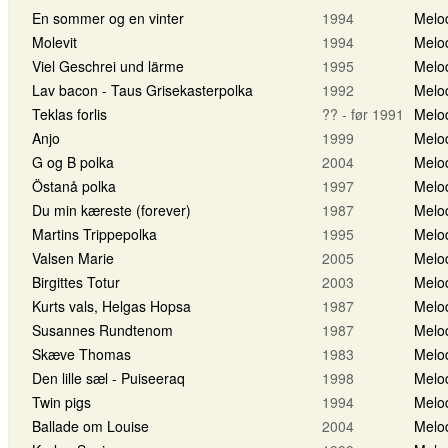
En sommer og en vinter
1994
Melo
Molevit
1994
Melo
Viel Geschrei und lärme
1995
Melo
Lav bacon - Taus Grisekasterpolka
1992
Melo
Teklas forlis
?? - før 1991
Melo
Anjo
1999
Melo
G og B polka
2004
Melo
Östanå polka
1997
Melo
Du min kæreste (forever)
1987
Melo
Martins Trippepolka
1995
Melo
Valsen Marie
2005
Melo
Birgittes Totur
2003
Melo
Kurts vals, Helgas Hopsa
1987
Melo
Susannes Rundtenom
1987
Melo
Skæve Thomas
1983
Melo
Den lille sæl - Puiseeraq
1998
Melo
Twin pigs
1994
Melo
Ballade om Louise
2004
Melo