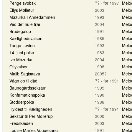
Penge svøbsk
?? - før 1997
Melo
Ellys Mølletur
2003
Melo
Mazurka i Annedammen
1993
Melo
Ved det hule træ
2004
Melo
Brudegalop
1991
Melo
Kærlighedsvalsen
1985
Melo
Tango Levino
1993
Melo
14. juni polka
1983
Melo
Ive Mazurka
2004
Melo
Ollyvalsen
1998
Melo
Majib Saqisaava
2005?
Melo
Vågn op til dåd
?? - før 1991
Melo
Baunegårdssekstur
1995
Melo
Konfirmationspolka
1990
Melo
Stodderpolka
1986
Melo
Hyldest til Kærligheden
?? - før 1991
Melo
Sekstur til Per Mollerup
2000
Melo
Fredskæden
2003
Melo
Louise Maries Vuggesang
1991
Melo