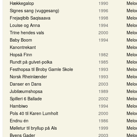
Hækkegalop
1990
Melo
Signes sang (vuggesang)
1996
Melo
Frejaqibib Saqisaava
1998
Melo
Louise og Anna
1994
Melo
Trine hendes vals
2000
Melo
Baby Boom
1994
Melo
Kanontrekant
Melo
Hopså Finn
1982
Melo
Rundt på gulvet-polka
1985
Melo
Festhopsa til Broby Gamle Skole
1993
Melo
Norsk Rheinlænder
1993
Melo
Danser en Dans
2003
Melo
Jubilæumshopsa
1989
Melo
Spilleri 6 Ballade
2002
Melo
Hambiwo
1994
Melo
Pols 40 til Karen Lumholt
2000
Melo
Endnu én
1986
Melo
Mølletur til bryllup på Als
1999
Melo
Byens Gader
2003
Melo