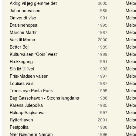
Aldrig vil jeg glemme det
2005
Melo
Johanne-valsen
1985
Melo
Omvendt vise
1991
Melo
Draisinehopsa
1995
Melo
Marche Martin
1987
Melo
Vals til Mama
2000
Melo
Better Boj
1989
Melo
Kulturvalsen "Goin´ west"
1989
Melo
Hækkegang
1991
Melo
Sin lid til livet
1993
Melo
Friis-Madsen valsen
1997
Melo
Louises vals
1987
Melo
Troels nye Pasta Funk
1995
Melo
Bag Gassehaven - Steens langdans
1988
Melo
Karens Julepolka
1985
Melo
Huldap Saqisaava
1997
Melo
Rytterhaven
2001
Melo
Festpolka
1988
Melo
Nær Nærmere Nærum
1996
Melo