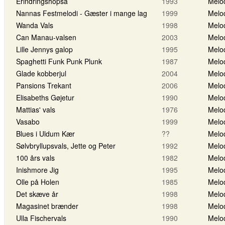
Erindringshopsa
1993
Melo
Nannas Festmelodi - Gæster i mange lag
1999
Melo
Wanda Vals
1998
Melo
Can Manau-valsen
2003
Melo
Lille Jennys galop
1995
Melo
Spaghetti Funk Punk Plunk
1987
Melo
Glade kobberjul
2004
Melo
Pansions Trekant
2006
Melo
Elisabeths Gøjetur
1990
Melo
Mattias' vals
1976
Melo
Vasabo
1999
Melo
Blues i Uldum Kær
??
Melo
Sølvbryllupsvals, Jette og Peter
1992
Melo
100 års vals
1982
Melo
Inishmore Jig
1995
Melo
Olle på Holen
1985
Melo
Det skæve år
1998
Melo
Magasinet brænder
1998
Melo
Ulla Fischervals
1990
Melo