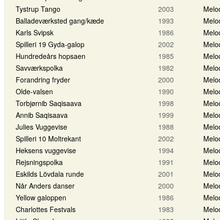
Tystrup Tango
2003
Melo
Balladeværksted gang/kæde
1993
Melo
Karls Svipsk
1986
Melo
Spilleri 19 Gyda-galop
2002
Melo
Hundredeårs hopsaen
1985
Melo
Savværkspolka
1982
Melo
Forandring fryder
2000
Melo
Olde-valsen
1990
Melo
Torbjørnib Saqisaava
1998
Melo
Annib Saqisaava
1999
Melo
Julies Vuggevise
1988
Melo
Spilleri 10 Moltrekant
2002
Melo
Heksens vuggevise
1994
Melo
Rejsningspolka
1991
Melo
Eskilds Lövdala runde
2001
Melo
Når Anders danser
2000
Melo
Yellow galoppen
1986
Melo
Charlottes Festvals
1983
Melo