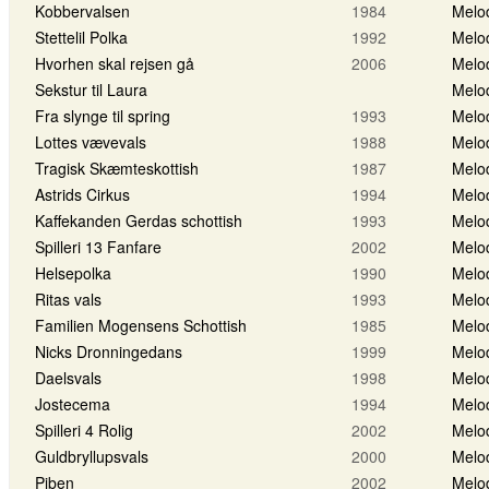
Kobbervalsen
1984
Melo
Stettelil Polka
1992
Melo
Hvorhen skal rejsen gå
2006
Melo
Sekstur til Laura
Melo
Fra slynge til spring
1993
Melo
Lottes vævevals
1988
Melo
Tragisk Skæmteskottish
1987
Melo
Astrids Cirkus
1994
Melo
Kaffekanden Gerdas schottish
1993
Melo
Spilleri 13 Fanfare
2002
Melo
Helsepolka
1990
Melo
Ritas vals
1993
Melo
Familien Mogensens Schottish
1985
Melo
Nicks Dronningedans
1999
Melo
Daelsvals
1998
Melo
Jostecema
1994
Melo
Spilleri 4 Rolig
2002
Melo
Guldbryllupsvals
2000
Melo
Piben
2002
Melo