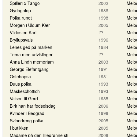
Spilleri 5 Tango
2002
Melo
Gydagalop
1986
Melo
Polka rundt
1998
Melo
Morgen i Uldum Kær
2005
Melo
Vildesten Karl
??
Melo
Bryllupsvals
1996
Melo
Lenes ged på marken
1984
Melo
Tema med udviklinger
??
Melo
Anna Lindh memoriam
2003
Melo
Georgs Elefantgang
1991
Melo
Ostehopsa
1981
Melo
Duus polka
1993
Melo
Maskeschottich
1993
Melo
Valsen til Gerd
1985
Melo
Birk han har fødselsdag
2006
Melo
Kvinder i Beograd
1996
Melo
Svinedreng polka
2005
Melo
I butikken
2005
Melo
Madame på den lillegrønne sti
2006
Melo