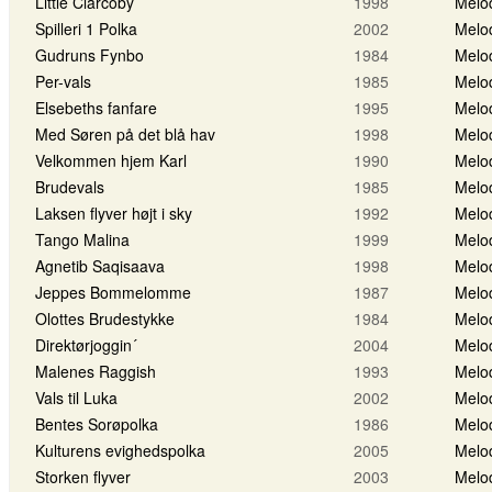
Little Clarcoby
1998
Melo
Spilleri 1 Polka
2002
Melo
Gudruns Fynbo
1984
Melo
Per-vals
1985
Melo
Elsebeths fanfare
1995
Melo
Med Søren på det blå hav
1998
Melo
Velkommen hjem Karl
1990
Melo
Brudevals
1985
Melo
Laksen flyver højt i sky
1992
Melo
Tango Malina
1999
Melo
Agnetib Saqisaava
1998
Melo
Jeppes Bommelomme
1987
Melo
Olottes Brudestykke
1984
Melo
Direktørjoggin´
2004
Melo
Malenes Raggish
1993
Melo
Vals til Luka
2002
Melo
Bentes Sorøpolka
1986
Melo
Kulturens evighedspolka
2005
Melo
Storken flyver
2003
Melo