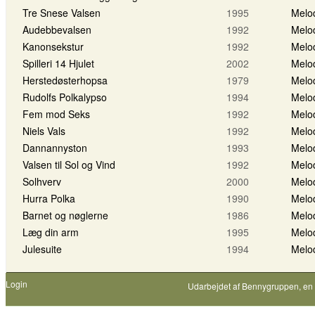
Tre Snese Valsen
1995
Melo
Audebbevalsen
1992
Melo
Kanonsekstur
1992
Melo
Spilleri 14 Hjulet
2002
Melo
Herstedøsterhopsa
1979
Melo
Rudolfs Polkalypso
1994
Melo
Fem mod Seks
1992
Melo
Niels Vals
1992
Melo
Dannannyston
1993
Melo
Valsen til Sol og Vind
1992
Melo
Solhverv
2000
Melo
Hurra Polka
1990
Melo
Barnet og nøglerne
1986
Melo
Læg din arm
1995
Melo
Julesuite
1994
Melo
Login
Udarbejdet af
Bennygruppen
, en