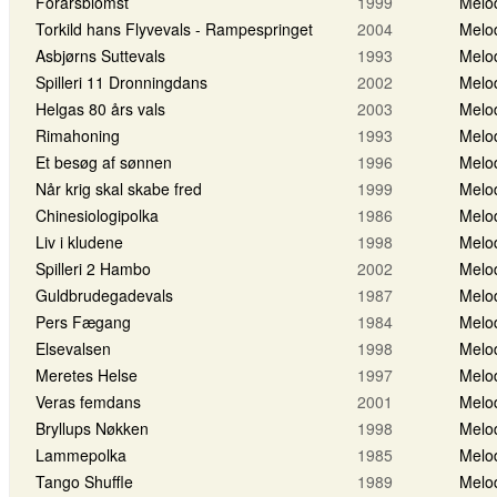
Forårsblomst
1999
Melo
Torkild hans Flyvevals - Rampespringet
2004
Melo
Asbjørns Suttevals
1993
Melo
Spilleri 11 Dronningdans
2002
Melo
Helgas 80 års vals
2003
Melo
Rimahoning
1993
Melo
Et besøg af sønnen
1996
Melo
Når krig skal skabe fred
1999
Melo
Chinesiologipolka
1986
Melo
Liv i kludene
1998
Melo
Spilleri 2 Hambo
2002
Melo
Guldbrudegadevals
1987
Melo
Pers Fægang
1984
Melo
Elsevalsen
1998
Melo
Meretes Helse
1997
Melo
Veras femdans
2001
Melo
Bryllups Nøkken
1998
Melo
Lammepolka
1985
Melo
Tango Shuffle
1989
Melo