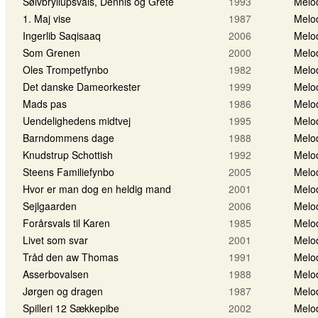
Sølvbryllupsvals, Dennis og Grete
1993
Melo
1. Maj vise
1987
Melo
Ingerlib Saqisaaq
2006
Melo
Som Grenen
2000
Melo
Oles Trompetfynbo
1982
Melo
Det danske Dameorkester
1999
Melo
Mads pas
1986
Melo
Uendelighedens midtvej
1995
Melo
Barndommens dage
1988
Melo
Knudstrup Schottish
1992
Melo
Steens Familiefynbo
2005
Melo
Hvor er man dog en heldig mand
2001
Melo
Sejlgaarden
2006
Melo
Forårsvals til Karen
1985
Melo
Livet som svar
2001
Melo
Tråd den aw Thomas
1991
Melo
Asserbovalsen
1988
Melo
Jørgen og dragen
1987
Melo
Spilleri 12 Sækkepibe
2002
Melo