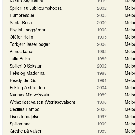
Karlap Sagisaava
1999
Melo
Spilleri 18 Jubilæumshopsa
2002
Melo
Humoresque
2005
Melo
Santa Rosa
2000
Melo
Flyglet i baggården
1996
Melo
OK for Holm
1995
Melo
Torbjørn læser bøger
2006
Melo
Annes kanon
1992
Melo
Julie Polka
1989
Melo
Spilleri 9 Sekstur
2002
Melo
Heks og Madonna
1988
Melo
Ready Set Go
1994
Melo
Eskild på stranden
2004
Melo
Nannas Midtvejsvals
1989
Melo
Withærløsevalsen (Værløsevalsen)
1998
Melo
Cecilies Hambo
2000
Melo
Lises fornøjelse
1997
Melo
Spillemand
1999
Melo
Grethe på valsen
1989
Melo