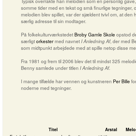
Typisk overrakte han melodien som en personlig gave,
somme tider med en tekst og små finurlige tegninger, 
melodien blev spillet, var der sjældent tvivl om, at den
særlig adresse til sin modtager.
På folkekulturværkstedet
Broby Gamle Skole
opstod de
særligt
orkester
med navnet
, der med B
I Anledning Af
som midtpunkt arbejdede med at spille netop disse mel
Fra 1981 og frem til 2006 blev det til mindst 325 melod
Benny samlede under titlen
.
I Anledning Af
I mange tilfælde har vennen og kunstneren
Per Bille
fo
noderne med tegninger.
Titel
Arstal
Melo