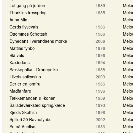
Let gang på jorden
1989
Melo
Thorkilds tresspring
1985
Melo
Anna Min
Melo
Gerds flyvevals
1986
Melo
Ottomines Schottish
1986
Melo
Dynedans i verandaens mørke
2006
Melo
Mattias fynbo
1976
Melo
Blå vals
1996
Melo
Kædedans
1994
Melo
Sækkepolka - Dronepolka
1988
Melo
I livets spilcasino
2003
Melo
Der er en jomfru
1986
Melo
Madfanfare
1996
Melo
Tækkemanden & -konen
1989
Melo
Balladeværksted spring/kæde
1993
Melo
Kjelds Skottish
1998
Melo
Spilleri 20 Ravnefynbo
2002
Melo
Se på Anelise …
1986
Melo