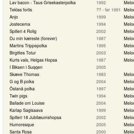
Lav bacon - Taus Grisekasterpolka
1992
Melo
Teklas forlis
?? - før 1991
Melo
Anjo
1999
Melo
Jostecema
1994
Melo
Spilleri 4 Rolig
2002
Melo
Du min kæreste (forever)
1987
Melo
Martins Trippepolka
1995
Melo
Birgittes Totur
2003
Melo
Kurts vals, Helgas Hopsa
1987
Melo
I Biksen i Suqqen
2005
Skæve Thomas
1983
Melo
G og B polka
2004
Melo
Östanå polka
1997
Melo
Twin pigs
1994
Melo
Ballade om Louise
2004
Melo
Karlap Sagisaava
1999
Melo
Spilleri 18 Jubilæumshopsa
2002
Melo
Humoresque
2005
Melo
Santa Rosa
2000
Melo