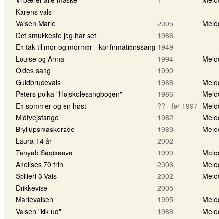
Karens vals
Valsen Marie
2005
Melo
Det smukkeste jeg har set
1986
En tak til mor og mormor - konfirmationssang
1949
Louise og Anna
1994
Melo
Oldes sang
1990
Guldbrudevals
1988
Melo
Peters polka "Højskolesangbogen"
1986
Melo
En sommer og en høst
?? - før 1997
Melo
Midtvejstango
1982
Melo
Bryllupsmaskerade
1989
Melo
Laura 14 år
2002
Tanyab Saqisaava
1999
Melo
Anelises 70 trin
2006
Melo
Spilleri 3 Vals
2002
Melo
Drikkevise
2005
Marievalsen
1995
Melo
Valsen "kik ud"
1988
Melo