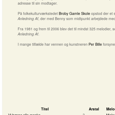
adresse til sin modtager.
På folkekulturværkstedet
Broby Gamle Skole
opstod der et 
Anledning Af
, der med Benny som midtpunkt arbejdede med a
Fra 1981 og frem til 2006 blev det til mindst 325 melodier,
Anledning Af
.
I mange tilfælde har vennen og kunstneren
Per Bille
forsyne
Titel
Arstal
Melo
Vi bærer alle maske
?
Melo