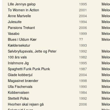
Lille Jennys galop
1995
Melo
To Women in Action
2001
Melo
Anne Marivelle
2004
Melo
Julesuite
1994
Melo
Pansions Trekant
2006
Melo
Vasabo
1999
Melo
Blues i Uldum Kær
??
Melo
Kældersekstur
1993
Sølvbryllupsvals, Jette og Peter
1992
Melo
100 års vals
1982
Melo
Inishmore Jig
1995
Melo
Spaghetti Funk Punk Plunk
1987
Melo
Glade kobberjul
2004
Melo
Magasinet brænder
1998
Melo
Ulla Fischervals
1990
Melo
Kobbervalsen
1984
Melo
Stettelil Polka
1992
Melo
Hvorhen skal rejsen gå
2006
Melo
Sekstur til Laura
Melo