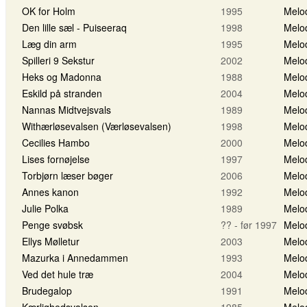
OK for Holm
1995
Melo
Den lille sæl - Puiseeraq
1998
Melo
Læg din arm
1995
Melo
Spilleri 9 Sekstur
2002
Melo
Heks og Madonna
1988
Melo
Eskild på stranden
2004
Melo
Nannas Midtvejsvals
1989
Melo
Withærløsevalsen (Værløsevalsen)
1998
Melo
Cecilies Hambo
2000
Melo
Lises fornøjelse
1997
Melo
Torbjørn læser bøger
2006
Melo
Annes kanon
1992
Melo
Julie Polka
1989
Melo
Penge svøbsk
?? - før 1997
Melo
Ellys Mølletur
2003
Melo
Mazurka i Annedammen
1993
Melo
Ved det hule træ
2004
Melo
Brudegalop
1991
Melo
Kærlighedsvalsen
1985
Melo