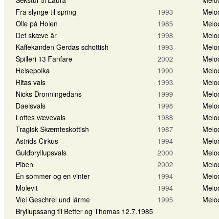
Fra slynge til spring
1993
Melo
Olle på Holen
1985
Melo
Det skæve år
1998
Melo
Kaffekanden Gerdas schottish
1993
Melo
Spilleri 13 Fanfare
2002
Melo
Helsepolka
1990
Melo
Ritas vals
1993
Melo
Nicks Dronningedans
1999
Melo
Daelsvals
1998
Melo
Lottes vævevals
1988
Melo
Tragisk Skæmteskottish
1987
Melo
Astrids Cirkus
1994
Melo
Guldbryllupsvals
2000
Melo
Piben
2002
Melo
En sommer og en vinter
1994
Melo
Molevit
1994
Melo
Viel Geschrei und lärme
1995
Melo
Bryllupssang til Better og Thomas 12.7.1985