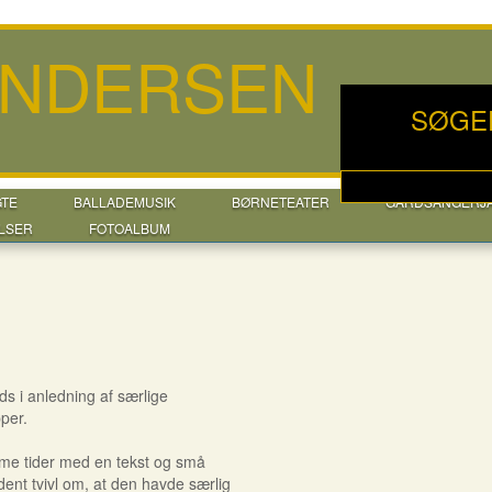
ANDERSEN
SØGE
GTE
BALLADEMUSIK
BØRNETEATER
GÅRDSANGERJ
LSER
FOTOALBUM
s i anledning af særlige
pper.
me tider med en tekst og små
ldent tvivl om, at den havde særlig