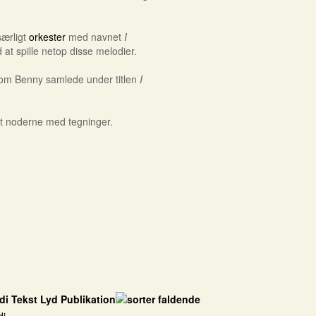
særligt
orkester
med navnet
I
t spille netop disse melodier.
 som Benny samlede under titlen
I
t noderne med tegninger.
di
Tekst
Lyd
Publikation
di