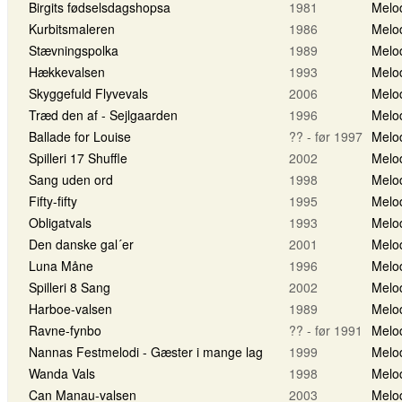
Birgits fødselsdagshopsa
1981
Melo
Kurbitsmaleren
1986
Melo
Stævningspolka
1989
Melo
Hækkevalsen
1993
Melo
Skyggefuld Flyvevals
2006
Melo
Træd den af - Sejlgaarden
1996
Melo
Ballade for Louise
?? - før 1997
Melo
Spilleri 17 Shuffle
2002
Melo
Sang uden ord
1998
Melo
Fifty-fifty
1995
Melo
Obligatvals
1993
Melo
Den danske gal´er
2001
Melo
Luna Måne
1996
Melo
Spilleri 8 Sang
2002
Melo
Harboe-valsen
1989
Melo
Ravne-fynbo
?? - før 1991
Melo
Nannas Festmelodi - Gæster i mange lag
1999
Melo
Wanda Vals
1998
Melo
Can Manau-valsen
2003
Melo