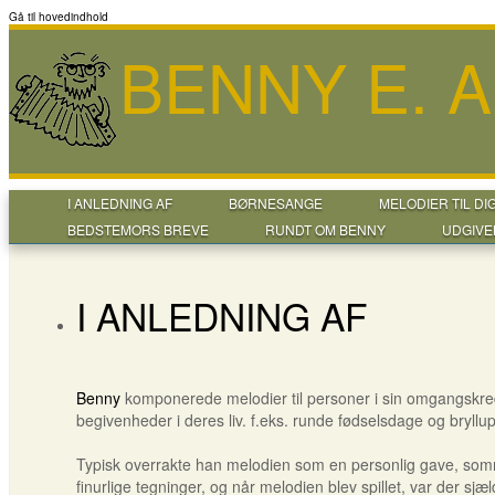
Gå til hovedindhold
BENNY E. 
I ANLEDNING AF
BØRNESANGE
MELODIER TIL DI
BEDSTEMORS BREVE
RUNDT OM BENNY
UDGIVE
I ANLEDNING AF
Benny
komponerede melodier til personer i sin omgangskred
begivenheder i deres liv. f.eks. runde fødselsdage og bryllu
Typisk overrakte han melodien som en personlig gave, som
finurlige tegninger, og når melodien blev spillet, var der sjæ